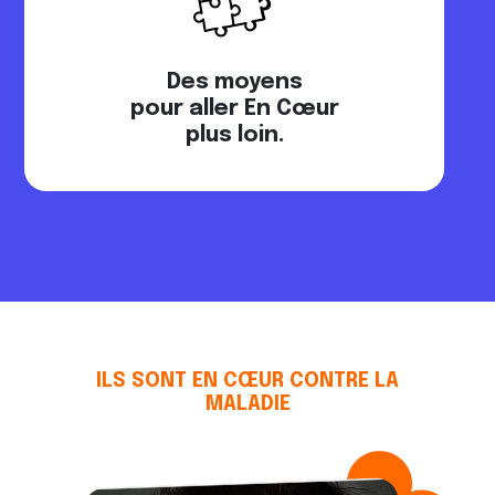
Des moyens
pour aller En Cœur
plus loin.
Votre don régulier assure la
continuité de nos missions sociales
sur le long terme et nous permet
d’agir même dans les moments
difficiles.
Plus efficace, il optimise
chaque euro pour la lutte contre le
cancer.
Une régularité qui fait toute la
différence.
ILS SONT EN CŒUR CONTRE LA
MALADIE