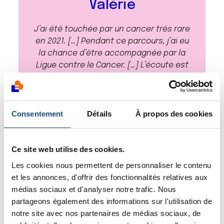
Valérie
J’ai été touchée par un cancer très rare
en 2021. […] Pendant ce parcours, j’ai eu
la chance d’être accompagnée par la
Ligue contre le Cancer. […] L’écoute est
très présente. C’est un lieu qui nous
permet en tant que malades du cancer
de nous retrouver, d’échanger, de
découvrir de nombreuses activités. […]
Consentement
Détails
À propos des cookies
Aidez-nous à continuer les actions de
la Ligue contre le Cancer, pour nous
Ce site web utilise des cookies.
mais aussi pour vous, pour vos proches,
pour tous ceux qui un jour seront
Les cookies nous permettent de personnaliser le contenu
touchés par le cancer. Merci.
et les annonces, d'offrir des fonctionnalités relatives aux
médias sociaux et d'analyser notre trafic. Nous
partageons également des informations sur l'utilisation de
notre site avec nos partenaires de médias sociaux, de