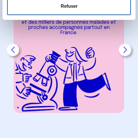
de recherche
Refuser
e
soutenus par an
et des milliers de personnes malades et
proches accompagnés partout en
France.
slide suivant
slide