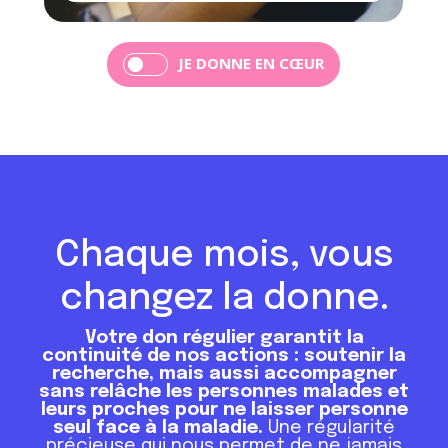
JE DONNE EN CŒUR
Chaque mois, vous
changez la donne.
Votre don régulier garantit la
continuité de nos actions : soutenir la
recherche, mais aussi accompagner
sans relâche les personnes malades et
leurs proches pour ne laisser personne
seul face à la maladie.
Une régularité
précieuse qui nous permet de ne jamais