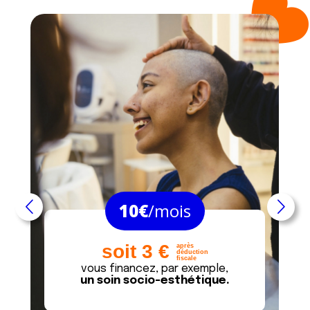
10€
/mois
slide suivant
slide
soit 3 €
après
déduction
fiscale
vous financez, par exemple,
un soin socio-esthétique.