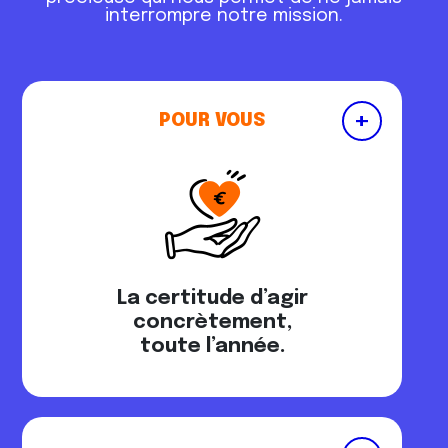
interrompre notre mission.
+
POUR VOUS
La certitude d’agir
concrètement,
toute l’année.
Votre don change des vies chaque
mois, avec une totale flexibilité
: vous
répartissez votre générosité sur 12 mois,
bénéficiez de 66% de déduction
fiscale
et pouvez modifier ou arrêter à