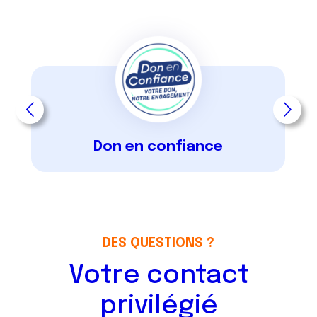
slide suivant
slide
Don en confiance
DES QUESTIONS ?
Votre contact
privilégié