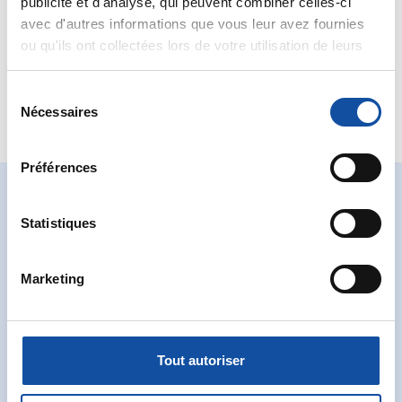
publicité et d'analyse, qui peuvent combiner celles-ci
avec d'autres informations que vous leur avez fournies
ou qu'ils ont collectées lors de votre utilisation de leurs
services.
Sélection
Nécessaires
du
consentement
Préférences
Statistiques
Pourquoi nous
Marketing
soutenir ?
Tout autoriser
Près de 800 projets